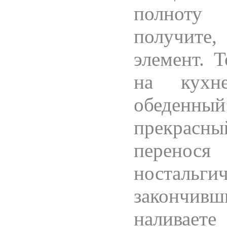
полноту
получите
элемент. Т
на кухн
обеденны
прекрасный
перенос
ностальг
закончив
наливаете