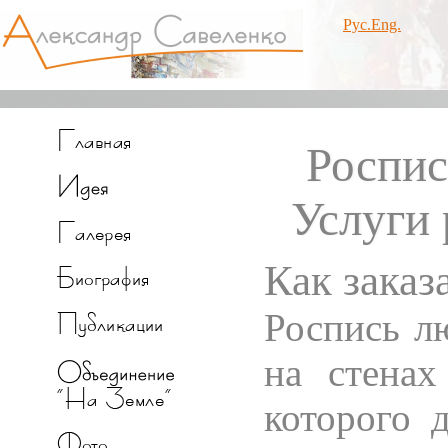
Рус.
Eng.
Роспис
Услуги 
Как заказ
Роспись л
на стенах
которого 