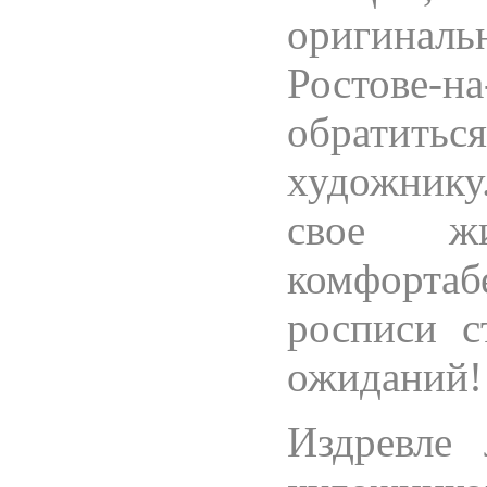
оригинальн
Ростове-н
обратить
художнику
свое 
комфорта
росписи с
ожиданий!
Издревле