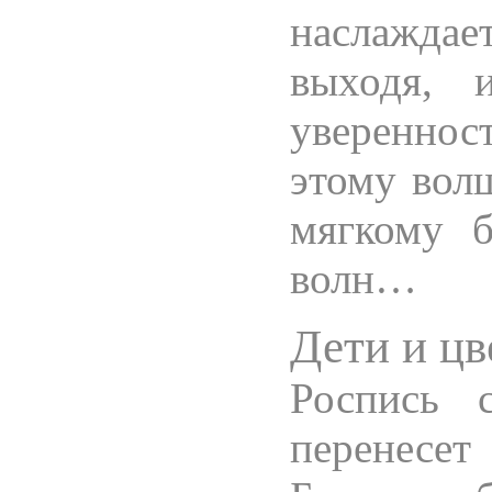
наслажда
выходя, 
увереннос
этому вол
мягкому 
волн…
Дети и ц
Роспись 
перенесе