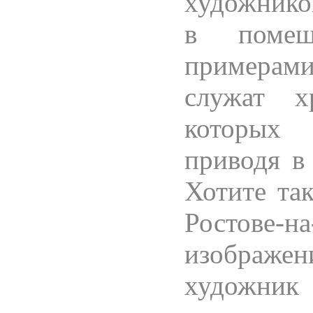
художников
в помещ
примерам
служат х
которых
приводя в
Хотите та
Ростове
изображен
художни