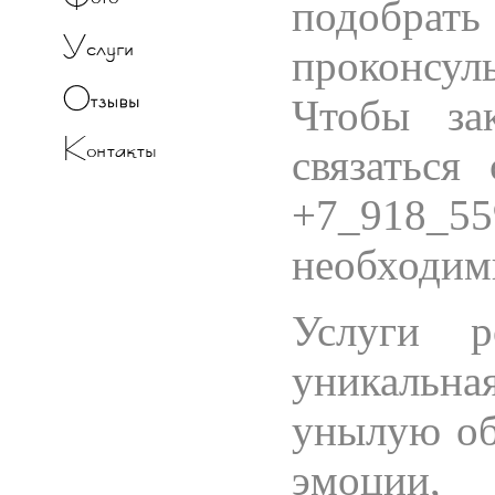
подобра
проконсул
Чтобы за
связаться
+7_918_5
необходим
Услуги р
уникальн
унылую об
эмоции