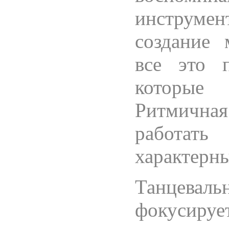
инструме
создание
все это п
которые 
Ритмична
работат
характерн
Танцевал
фокусируе