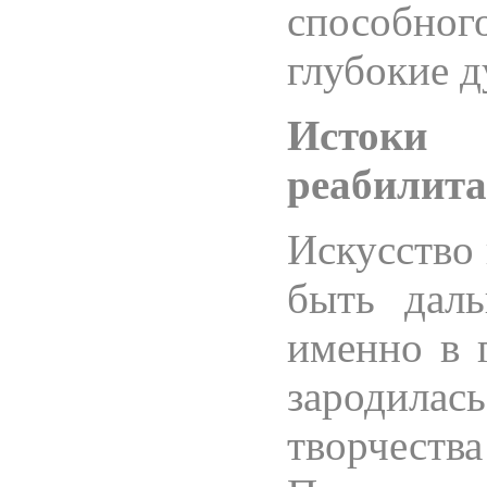
способно
глубокие 
Истоки 
реабилит
Искусство 
быть дал
именно в 
зародила
творчеств