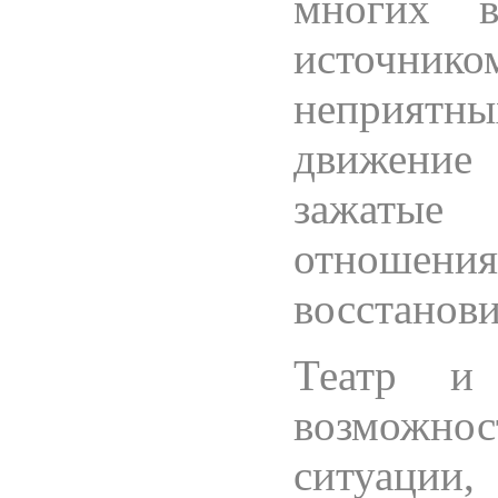
многих в
источни
неприят
движение
зажатые
отношени
восстанови
Театр и 
возможн
ситуации,