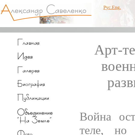
Рус.
Eng.
Арт-те
воен
разв
Война ост
теле, но