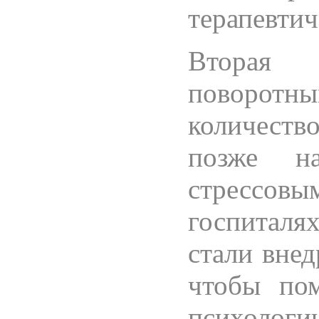
терапевти
Вторая 
поворот
количество
позже на
стрессо
госпитал
стали внед
чтобы по
психоло