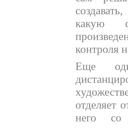
создавать
какую ф
произведе
контроля 
Еще од
дистан
художеств
отделяет о
него со