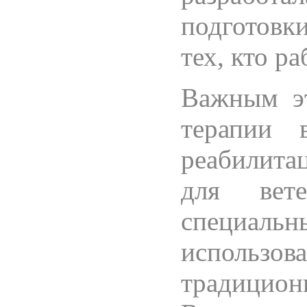
подготовки
тех, кто р
Важным эт
терапии 
реабилита
для вете
специальн
исполь
традицио