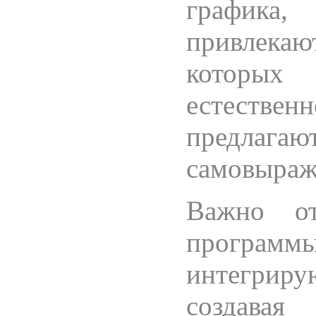
графика
привлека
которых 
естествен
предлага
самовыраж
Важно от
програм
интегрир
создавая