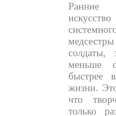
Ранние 
искусст
системн
медсестр
солдаты, 
меньше с
быстрее 
жизни. Эт
что твор
только р