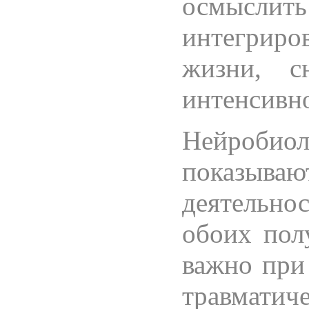
осмыслит
интегрир
жизни, с
интенсивно
Нейробио
показыв
деятельн
обоих пол
важно при 
травмати