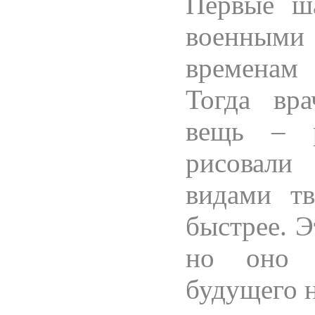
Первые ша
военным
временам
Тогда вр
вещь – р
рисовали
видами тв
быстрее. Э
но оно 
будущего 