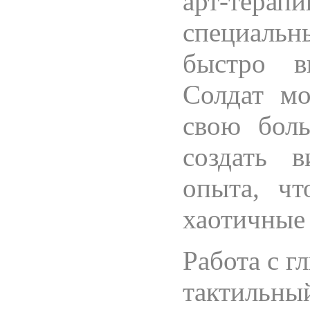
арт-терапи
специаль
быстро в
Солдат мо
свою бол
создать 
опыта, чт
хаотичные
Работа с г
тактильн