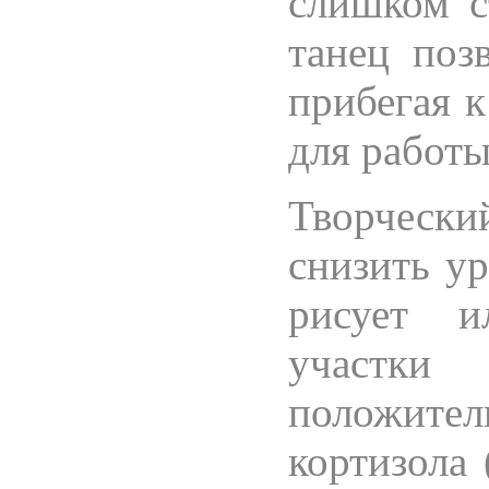
слишком с
танец поз
прибегая к
для работы
Творческ
снизить ур
рисует и
участки
положите
кортизола 