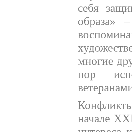
себя защ
образа» –
воспом
художест
многие дру
пор исп
ветеранами
Конфликт
начале XXI
интереса к