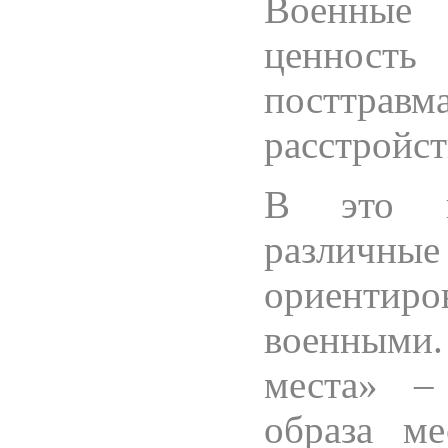
Военные 
ценность
посттра
расстройст
В это в
различны
ориенти
военными.
места» –
образа ме