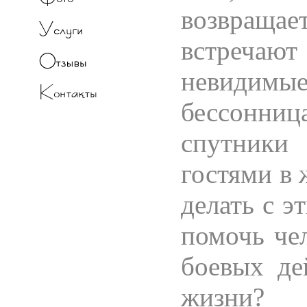
возвращ
встречаю
невидим
бессонниц
спутники
гостями в 
делать с э
помочь че
боевых де
жизни?