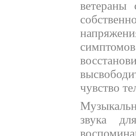
ветераны 
собствен
напряжен
симпто
восстан
высвобод
чувство те
Музыкальн
звука д
воспомин