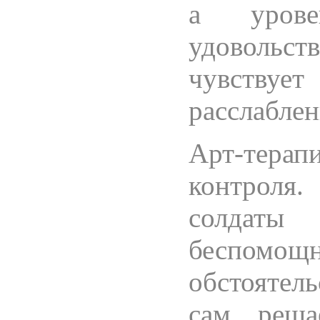
а урове
удовольс
чувств
расслаблен
Арт-тер
контроля.
солдаты
беспомо
обстоятель
сам реша