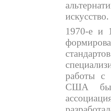
альтернат
искусство.
1970-е и 
формиро
стандарто
специали
работы с 
США был
ассоциац
разработ