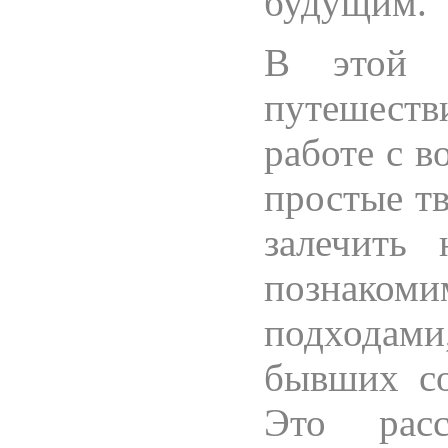
будущим.
В этой 
путешеств
работе с в
простые т
залечить
познако
подхода
бывших со
Это расс