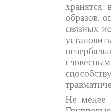
хранятся 
образов, о
связных ис
установ
невербал
словес
способ
травматиче
Не менее 
Групповы