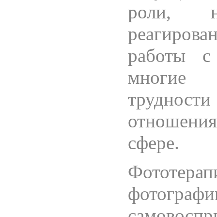
роли, 
реагирова
работы с
многие 
трудност
отношени
сфере.
Фототер
фотогр
самовоспр