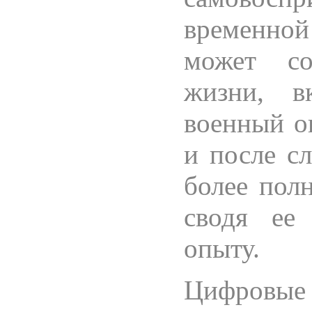
временно
может со
жизни, в
военный о
и после с
более пол
сводя ее
опыту.
Цифровые