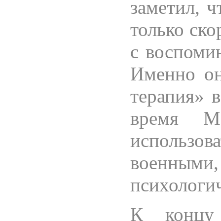
заметил, ч
только ско
с воспоми
Именно он
терапия» 
время Ма
использов
военны
психологич
К концу