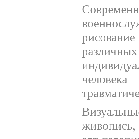
Совреме
военносл
рисование
различны
индивидуа
челове
травматиче
Визуальн
живопись,