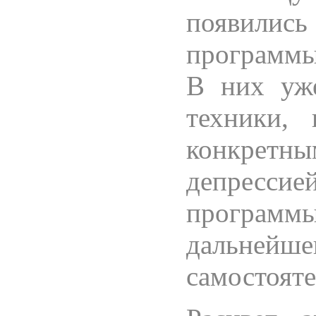
появилис
программы
В них уже
техники,
конкретны
депресс
програм
дальнейше
самостояте