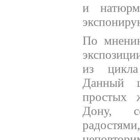
и натюрм
экспониру
По мнени
экспозици
из цикла
Данный ц
простых ж
Дону, с
радостя
неповт