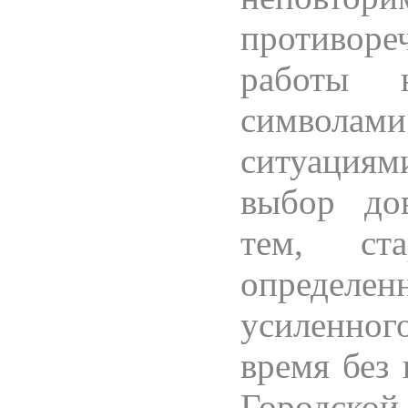
противор
работы н
символа
ситуациям
выбор до
тем, ст
определ
усиленно
время без 
Городской