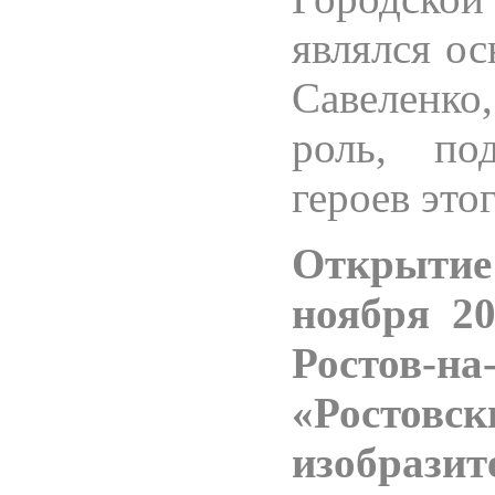
являлся ос
Савеленко,
роль, по
героев это
Открытие
ноября 20
Ростов-на
«Ростов
изобраз