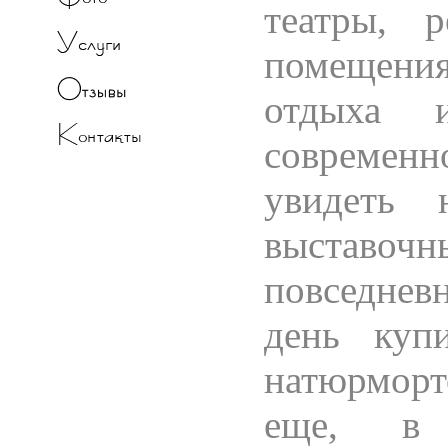
театры, 
помещени
отдыха 
современ
увидеть 
выстав
повседнев
день куп
натюрмор
еще, в 