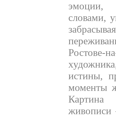
эмоции, 
словами, 
забрасы
пережива
Ростове-н
художник
истины, п
моменты ж
Картина
живописи 