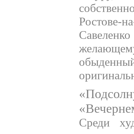
собствен
Ростове-н
Савеленко
желающе
обыден
оригиналь
«Подсо
«Вечерне
Среди ху