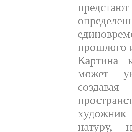
предстают
определ
единовре
прошлого 
Картина к
может ук
создава
простран
художник
натуру, 