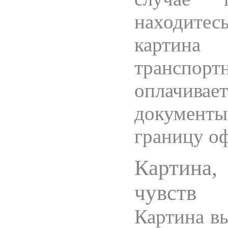
находитесь
картин
транспор
оплачив
документы
границу о
Картина,
чувств
Картина в