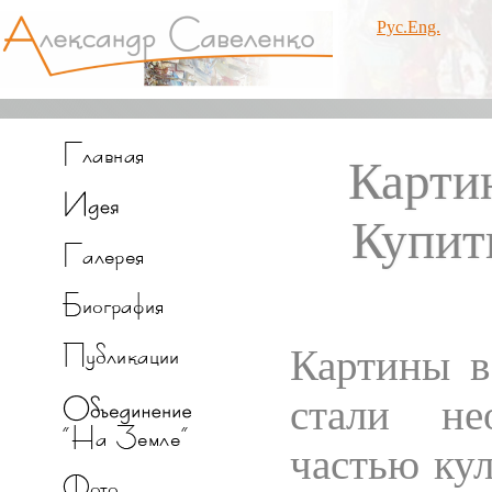
Рус.
Eng.
Карти
Купит
Картины в
стали не
частью кул