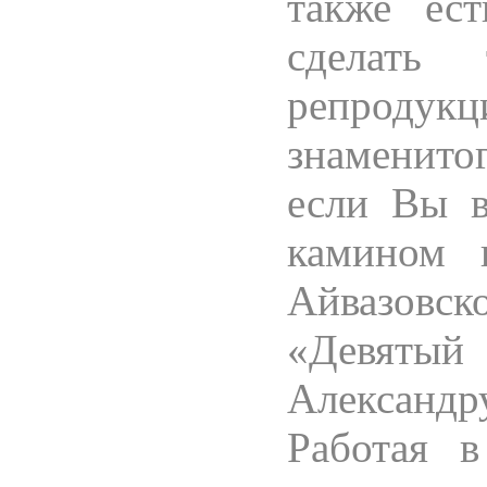
также ест
сделать
репроду
знаменит
если Вы в
камином 
Айвазовс
«Девятый 
Александр
Работая 