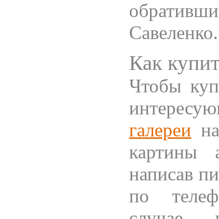
обративши
Савеленко.
Как купит
Чтобы куп
интересу
галереи
на
картины 
написав п
по тел
случае 